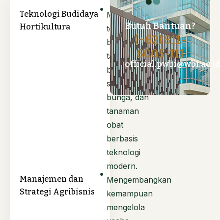
Teknologi Budidaya
Mempelajari
Butuh Bantuan?
Hortikultura
teknik
(+62) 811-
budidaya
6005-111
tanaman
official.pwbi@wbi.ac.i
buah,
sayuran,
bunga, dan
tanaman
obat
berbasis
teknologi
modern.
Manajemen dan
Mengembangkan
Strategi Agribisnis
kemampuan
mengelola