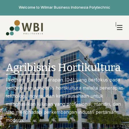
Welcome to Wilmar Business Indonesia Polytechnic
Agribisnis Hortikultura
Program Sarjana Terapan (D4) yang berfokus pada
pengelolaan agribisnis hortikultura melalui penerapan
teknologi, inovasi, dan kewirausahaan untuk
menghasilkan lulusan yang profesional, mandiri, dan
siap menghadapi perkembangan industri pertanian
modern.